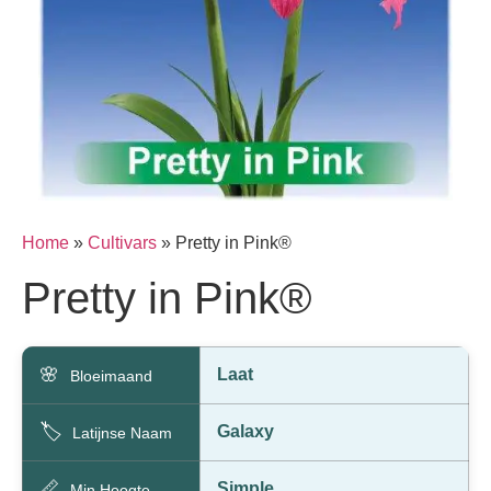
Home
»
Cultivars
»
Pretty in Pink®
Pretty in Pink®
🌸
Laat
Bloeimaand
🏷️
Galaxy
Latijnse Naam
📏
Simple
Min Hoogte