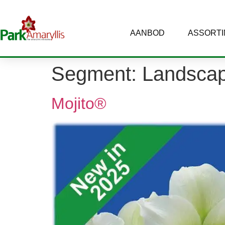
AANBOD
ASSORT
Segment:
Landscap
Mojito®