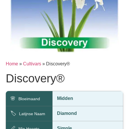
Home
»
Cultivars
»
Discovery®
Discovery®
🌸
Midden
Bloeimaand
🏷️
Diamond
Latijnse Naam
📏
Simple
Min Hoogte