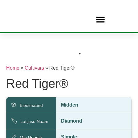
Home
»
Cultivars
»
Red Tiger®
Red Tiger®
🌸
Midden
Bloeimaand
🏷️
Diamond
Latijnse Naam
📏
Simple
Min Hoogte