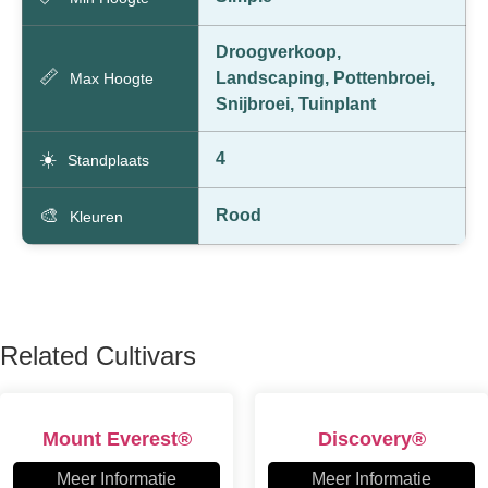
Droogverkoop,
📏
Landscaping, Pottenbroei,
Max Hoogte
Snijbroei, Tuinplant
☀️
4
Standplaats
🎨
Rood
Kleuren
Related Cultivars
Mount Everest®
Discovery®
Meer Informatie
Meer Informatie